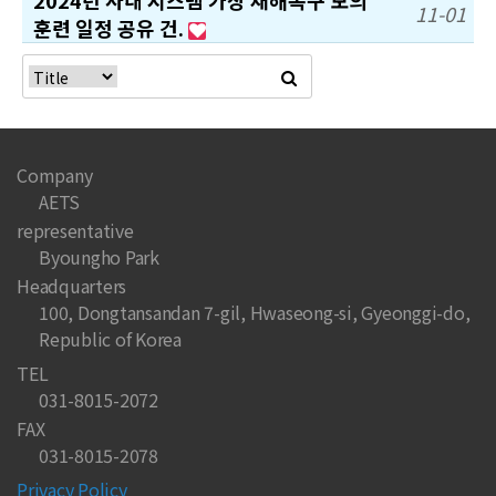
2024년 사내 시스템 가상 재해복구 모의
11-01
훈련 일정 공유 건.
Company
AETS
representative
Byoungho Park
Headquarters
100, Dongtansandan 7-gil, Hwaseong-si, Gyeonggi-do,
Republic of Korea
TEL
031-8015-2072
FAX
031-8015-2078
Privacy Policy